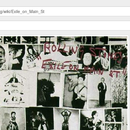
org/wiki/Exile_on_Main_St